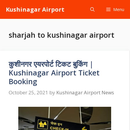
Skip
Kushinagar Airport
Menu
to
content
sharjah to kushinagar airport
कुशीनगर एयरपोर्ट टिकट बुकिंग |
Kushinagar Airport Ticket
Booking
October 25, 2021
by
Kushinagar Airport News