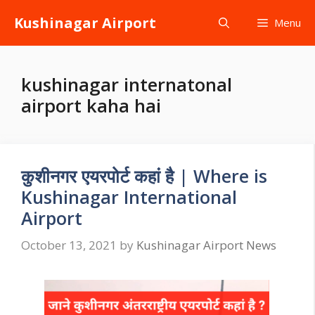
Skip
Kushinagar Airport
Menu
to
content
kushinagar internatonal
airport kaha hai
कुशीनगर एयरपोर्ट कहां है | Where is
Kushinagar International
Airport
October 13, 2021
by
Kushinagar Airport News