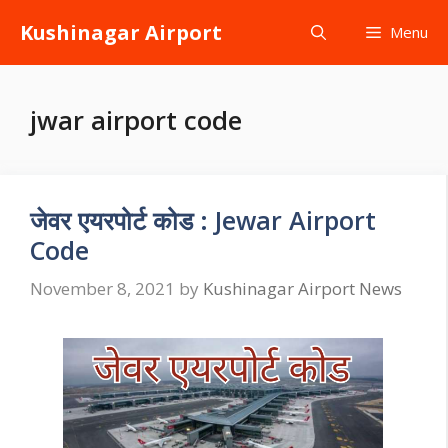
Skip
Kushinagar Airport
Menu
to
content
jwar airport code
जेवर एयरपोर्ट कोड : Jewar Airport
Code
November 8, 2021
by
Kushinagar Airport News