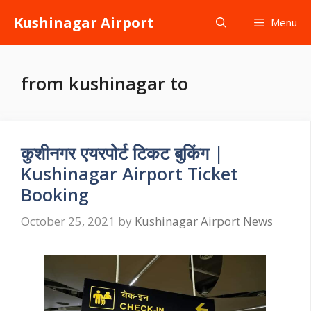
Skip
Kushinagar Airport
Menu
to
content
from kushinagar to
कुशीनगर एयरपोर्ट टिकट बुकिंग |
Kushinagar Airport Ticket
Booking
October 25, 2021
by
Kushinagar Airport News