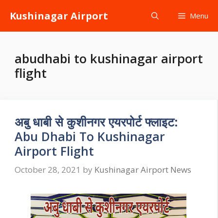
Skip
Kushinagar Airport
Menu
to
content
abudhabi to kushinagar airport
flight
अबु धाबी से कुशीनगर एयरपोर्ट फ्लाइट:
Abu Dhabi To Kushinagar
Airport Flight
October 28, 2021
by
Kushinagar Airport News